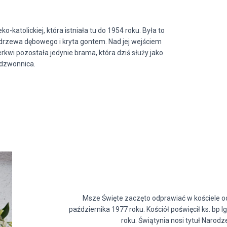
o-katolickiej, która istniała tu do 1954 roku. Była to
drzewa dębowego i kryta gontem. Nad jej wejściem
rkwi pozostała jedynie brama, która dziś służy jako
dzwonnica.
Msze Święte zaczęto odprawiać w kościele od
października 1977 roku. Kościół poświęcił ks. bp 
roku. Świątynia nosi tytuł Narod