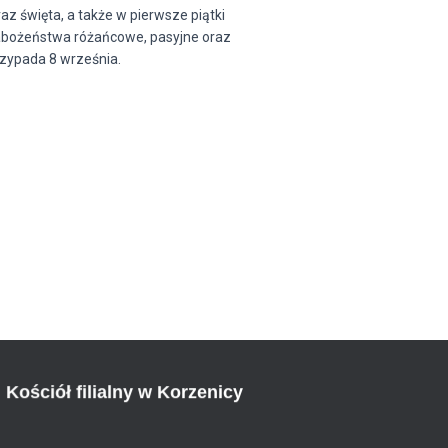
az święta, a także w pierwsze piątki
nabożeństwa różańcowe, pasyjne oraz
rzypada 8 września.
Kościół filialny w Korzenicy