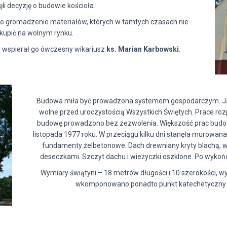
li decyzję o budowie kościoła.
ęto gromadzenie materiałów, których w tamtych czasach nie
kupić na wolnym rynku.
w wspierał go ówczesny wikariusz
ks. Marian Karbowski
.
Budowa miła być prowadzona systemem gospodarczym. Jak
wolne przed uroczystością Wszystkich Świętych. Prace ro
budowę prowadzono bez zezwolenia. Większość prac budo
listopada 1977 roku. W przeciągu kilku dni stanęła murowana
fundamenty żelbetonowe. Dach drewniany kryty blachą, w
deseczkami. Szczyt dachu i wieżyczki oszklone. Po wykońc
Wymiary świątyni – 18 metrów długości i 10 szerokości, 
wkomponowano ponadto punkt katechetyczny 