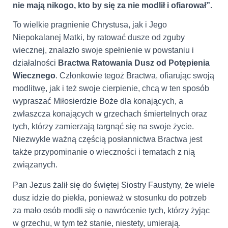
nie mają nikogo, kto by się za nie modlił i ofiarował”.
To wielkie pragnienie Chrystusa, jak i Jego
Niepokalanej Matki, by ratować dusze od zguby
wiecznej, znalazło swoje spełnienie w powstaniu i
działalności
Bractwa Ratowania Dusz od Potępienia
Wiecznego
. Członkowie tegoż Bractwa, ofiarując swoją
modlitwę, jak i też swoje cierpienie, chcą w ten sposób
wypraszać Miłosierdzie Boże dla konających, a
zwłaszcza konających w grzechach śmiertelnych oraz
tych, którzy zamierzają targnąć się na swoje życie.
Niezwykle ważną częścią posłannictwa Bractwa jest
także przypominanie o wieczności i tematach z nią
związanych.
Pan Jezus żalił się do świętej Siostry Faustyny, że wiele
dusz idzie do piekła, ponieważ w stosunku do potrzeb
za mało osób modli się o nawrócenie tych, którzy żyjąc
w grzechu, w tym też stanie, niestety, umierają.