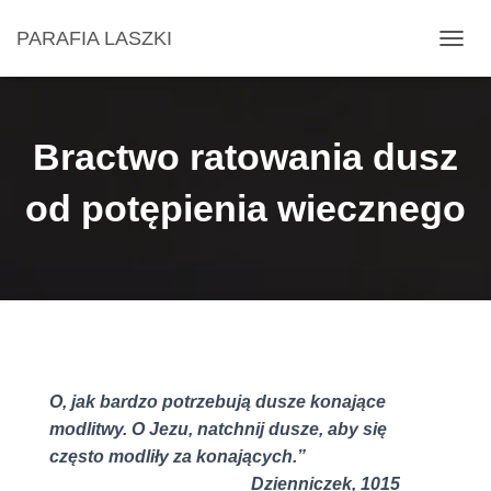
PARAFIA LASZKI
P
R
Z
E
Ł
Bractwo ratowania dusz
Ą
C
od potępienia wiecznego
Z
N
A
W
I
G
A
C
J
Ę
O, jak bardzo potrzebują dusze konające
modlitwy. O Jezu, natchnij dusze, aby się
często modliły za konających.”
Dzienniczek, 1015