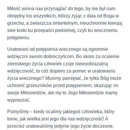
Miłość winna nas przynaglać do tego, by nie był nam
obojętny los wszystkich, którzy żyjąc z dala od Boga w
grzechu, a zwłaszcza śmiertelnym, nieuchronnie kierują
swe kroki ku przepaści piekielnej, czyli ku wiecznemu
potępieniu.
Uratowani od potępienia wiecznego są ogromnie
wdzięczni swoim dobroczyńcom. Bo skoro za ocalenie
ziemskiego życia człowiek czuje niewyobrażalną
wdzięczność, to cóż dopiero za pomoc w uratowaniu
życia wiecznego? Musimy pamiętać, że tylko Bóg może
uchronić grzeszników przed potępieniem, okazując im
swoje Miłosierdzie, ale my to Jego Miłosierdzie mamy
wypraszać.
Pomyślmy – kiedy ocalimy jakiegoś człowieka, który
tonie, jak wielka jest jego dla nas wdzięczność! A
przecież uratowaliśmy jedynie jego życie doczesne,