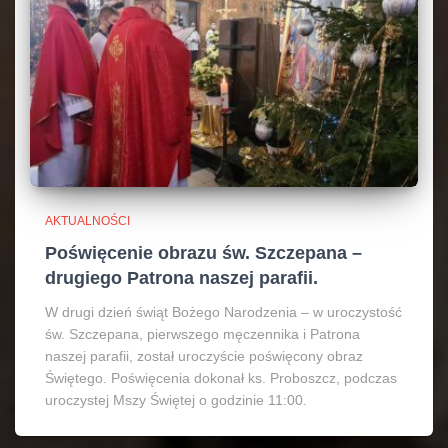
AKTUALNOŚCI
Poświęcenie obrazu św. Szczepana –
drugiego Patrona naszej parafii.
W drugi dzień świąt Bożego Narodzenia – w uroczystość
św. Szczepana, pierwszego męczennika i Patrona
naszej parafii, został uroczyście poświęcony obraz
Świętego. Poświęcenia dokonał ks. Proboszcz, podczas
uroczystej Mszy Świętej o godzinie 11:00.