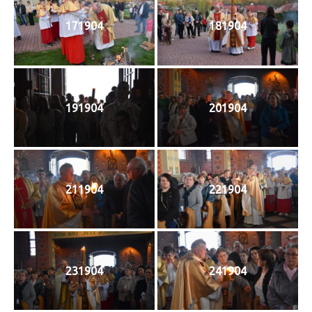
171904
181904
191904
201904
211904
221904
231904
241904