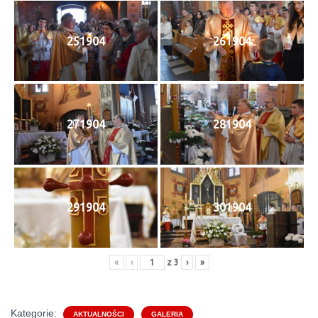
251904
261904
271904
281904
291904
301904
«
‹
z
3
›
»
Kategorie:
AKTUALNOŚCI
GALERIA