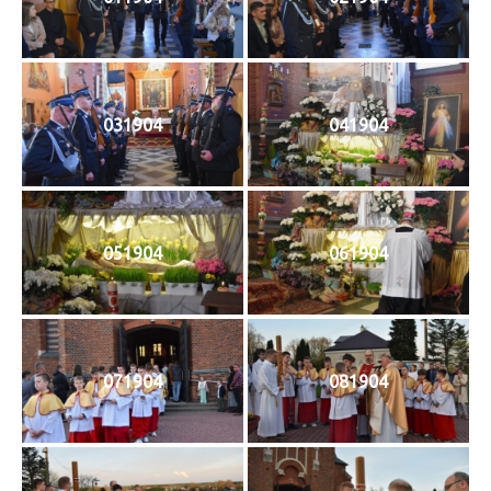
031904
041904
051904
061904
071904
081904