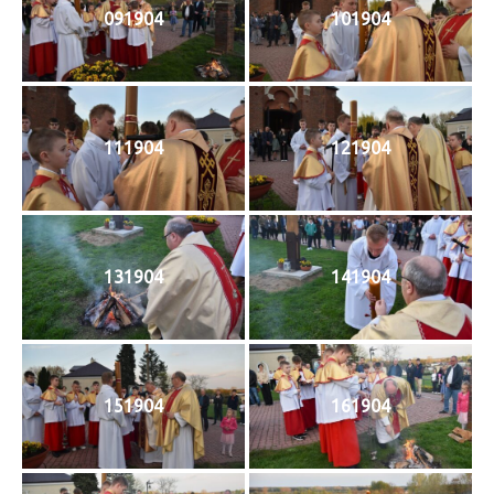
091904
101904
111904
121904
131904
141904
151904
161904