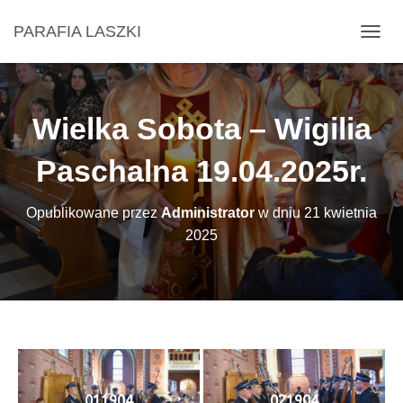
PARAFIA LASZKI
P
R
Z
E
Ł
Wielka Sobota – Wigilia
Ą
C
Paschalna 19.04.2025r.
Z
N
A
Opublikowane przez
Administrator
w dniu
21 kwietnia
W
I
2025
G
A
C
J
Ę
011904
021904