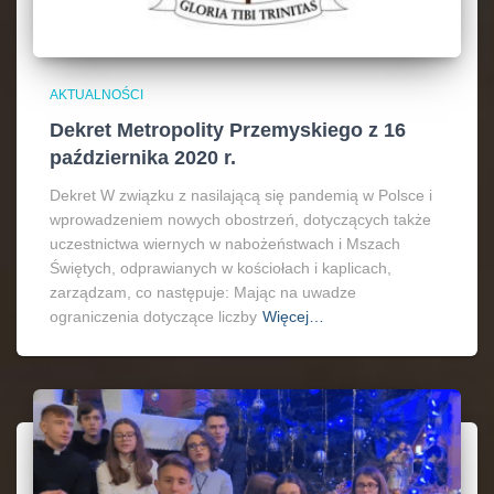
AKTUALNOŚCI
Dekret Metropolity Przemyskiego z 16
października 2020 r.
Dekret W związku z nasilającą się pandemią w Polsce i
wprowadzeniem nowych obostrzeń, dotyczących także
uczestnictwa wiernych w nabożeństwach i Mszach
Świętych, odprawianych w kościołach i kaplicach,
zarządzam, co następuje: Mając na uwadze
ograniczenia dotyczące liczby
Więcej…