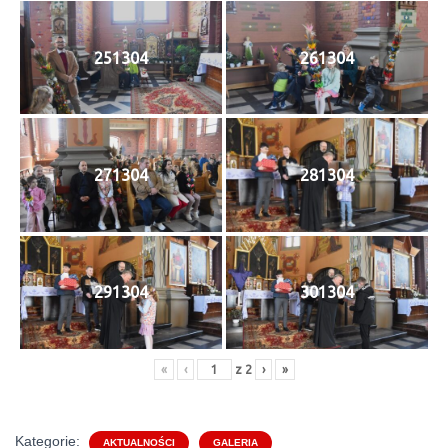
251304
261304
271304
281304
291304
301304
«
‹
z
2
›
»
Kategorie:
AKTUALNOŚCI
GALERIA