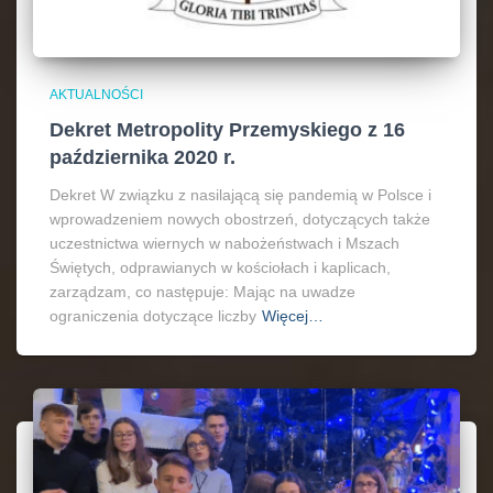
AKTUALNOŚCI
Dekret Metropolity Przemyskiego z 16
października 2020 r.
Dekret W związku z nasilającą się pandemią w Polsce i
wprowadzeniem nowych obostrzeń, dotyczących także
uczestnictwa wiernych w nabożeństwach i Mszach
Świętych, odprawianych w kościołach i kaplicach,
zarządzam, co następuje: Mając na uwadze
ograniczenia dotyczące liczby
Więcej…