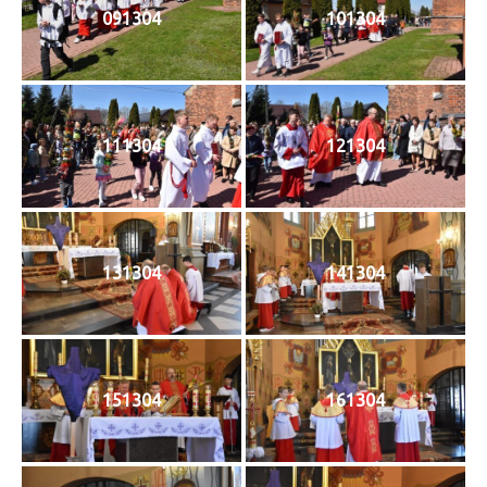
091304
101304
111304
121304
131304
141304
151304
161304