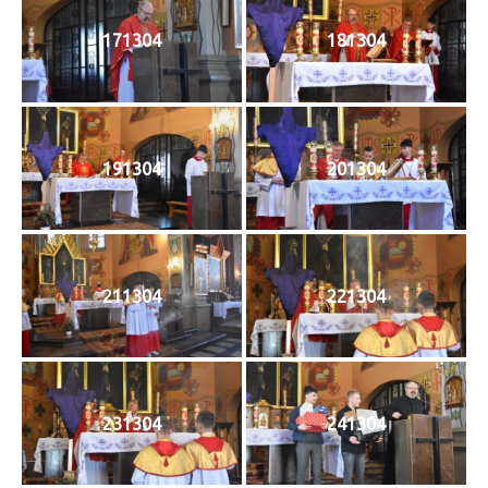
171304
181304
191304
201304
211304
221304
231304
241304