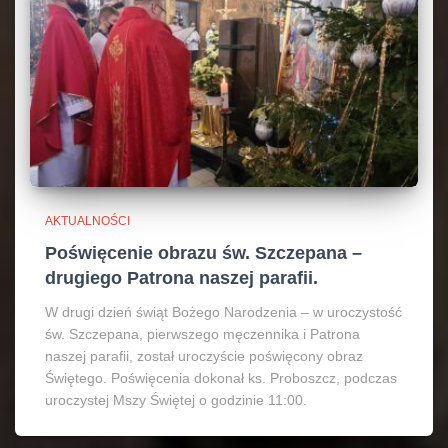
AKTUALNOŚCI
Poświęcenie obrazu św. Szczepana –
drugiego Patrona naszej parafii.
W drugi dzień świąt Bożego Narodzenia – w uroczystość
św. Szczepana, pierwszego męczennika i Patrona
naszej parafii, został uroczyście poświęcony obraz
Świętego. Poświęcenia dokonał ks. Proboszcz, podczas
uroczystej Mszy Świętej o godzinie 11:00.