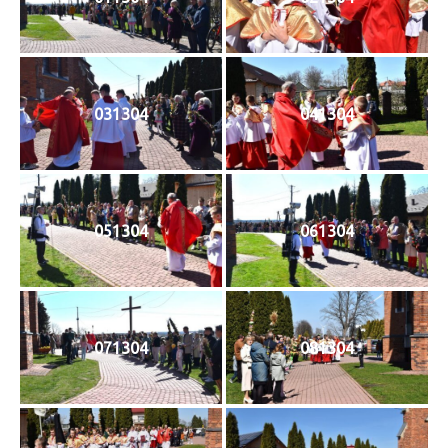
031304
041304
051304
061304
071304
081304