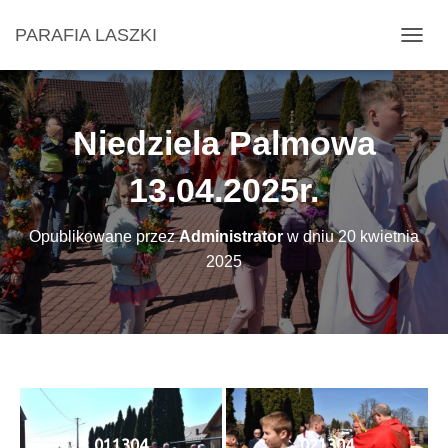
PARAFIA LASZKI
P
R
Z
E
Ł
Niedziela Palmowa
Ą
C
13.04.2025r.
Z
N
A
Opublikowane przez
Administrator
w dniu
20 kwietnia
W
I
2025
G
A
C
J
Ę
011304
021304