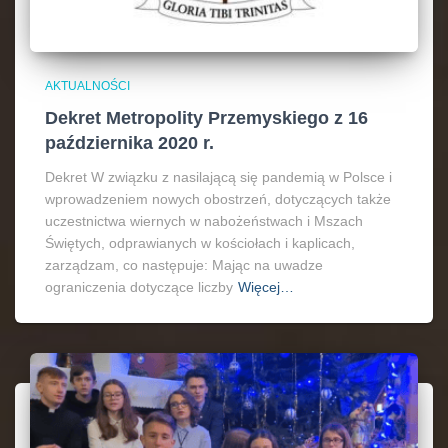
AKTUALNOŚCI
Dekret Metropolity Przemyskiego z 16
października 2020 r.
Dekret W związku z nasilającą się pandemią w Polsce i
wprowadzeniem nowych obostrzeń, dotyczących także
uczestnictwa wiernych w nabożeństwach i Mszach
Świętych, odprawianych w kościołach i kaplicach,
zarządzam, co następuje: Mając na uwadze
ograniczenia dotyczące liczby
Więcej…