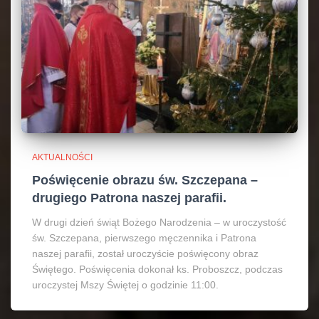
AKTUALNOŚCI
Poświęcenie obrazu św. Szczepana –
drugiego Patrona naszej parafii.
W drugi dzień świąt Bożego Narodzenia – w uroczystość
św. Szczepana, pierwszego męczennika i Patrona
naszej parafii, został uroczyście poświęcony obraz
Świętego. Poświęcenia dokonał ks. Proboszcz, podczas
uroczystej Mszy Świętej o godzinie 11:00.