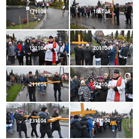
171104
181104
191104
201104
211104
221104
231104
241104