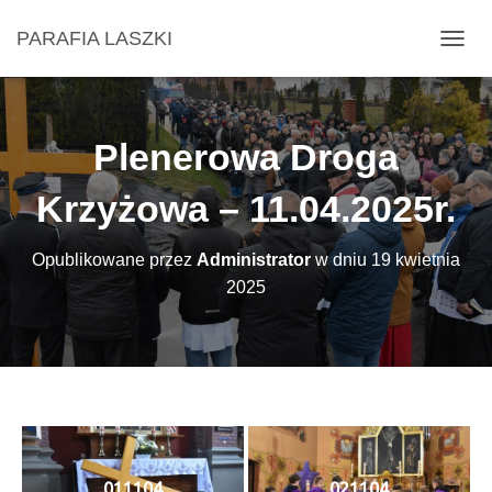
PARAFIA LASZKI
P
R
Z
E
Ł
Plenerowa Droga
Ą
C
Krzyżowa – 11.04.2025r.
Z
N
A
Opublikowane przez
Administrator
w dniu
19 kwietnia
W
I
2025
G
A
C
J
Ę
011104
021104