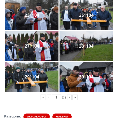
251104
261104
271104
281104
291104
301104
«
‹
z
2
›
»
Kategorie:
AKTUALNOŚCI
GALERIA