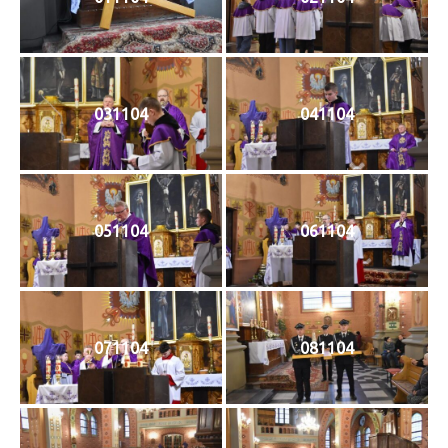
031104
041104
051104
061104
071104
081104